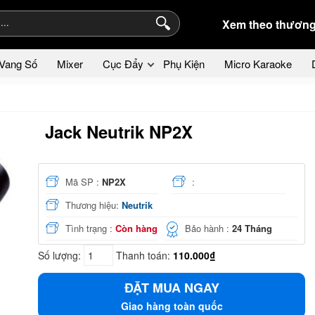
Xem theo thương
Vang Số
Mixer
Cục Đẩy
Phụ Kiện
Micro Karaoke
Jack Neutrik NP2X
Mã SP :
NP2X
:
Thương hiệu:
Neutrik
Tình trạng :
Còn hàng
Bảo hành :
24 Tháng
Số lượng:
Thanh toán:
110.000₫
ĐẶT MUA NGAY
Giao hàng toàn quốc