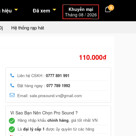
0
Khuyến mại
 hiệu
Đã xem
Tháng 08 / 2026
Dj
Hệ thống rạp hát
110.000₫
Liên hệ CSKH :
0777 891 991
Đặt hàng ngay :
077 789 1992
Email: sale.prosound.vn@gmail.com
Vì Sao Bạn Nên Chọn Pro Sound ?
Hàng nhập khẩu
chính hãng
, giá tốt nhất VN
Là
đại lý cấp 1
được ủy quyền từ các hãng