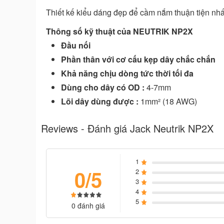
Thiết kế kiểu dáng đẹp để cầm nắm thuận tiện nhấ
Thông số kỹ thuật của NEUTRIK NP2X
Đầu nối
Phần thân với cơ cấu kẹp dây chắc chắn
Khả năng chịu dòng tức thời tối đa
Dùng cho dây có OD :
4-7mm
Lõi dây dùng được :
1mm² (18 AWG)
Reviews - Đánh giá Jack Neutrik NP2X
1
0/5
2
3
4
5
0 đánh giá