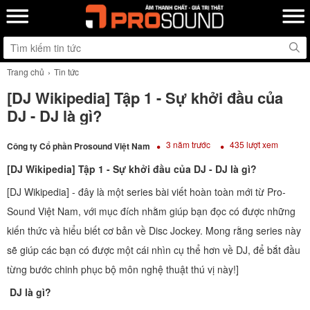
Trang chủ
Tin tức
[DJ Wikipedia] Tập 1 - Sự khởi đầu của
DJ - DJ là gì?
3 năm trước
435 lượt xem
Công ty Cổ phần Prosound Việt Nam
[DJ Wikipedia] Tập 1 - Sự khởi đầu của DJ - DJ là gì?
[DJ Wikipedia] - đây là một series bài viết hoàn toàn mới từ Pro-
Sound Việt Nam, với mục đích nhằm giúp bạn đọc có được những
kiến thức và hiểu biết cơ bản về Disc Jockey. Mong rằng series này
sẽ giúp các bạn có được một cái nhìn cụ thể hơn về DJ, để bắt đầu
từng bước chinh phục bộ môn nghệ thuật thú vị này!]
DJ là gì?