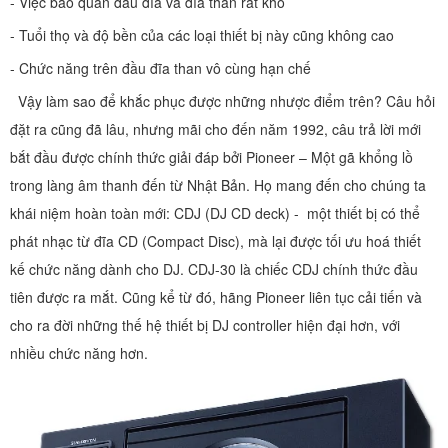
- Việc bảo quản đầu đĩa và đĩa than rất khó
- Tuổi thọ và độ bền của các loại thiết bị này cũng không cao
- Chức năng trên đầu đĩa than vô cùng hạn chế
Vậy làm sao để khắc phục được những nhược điểm trên? Câu hỏi
đặt ra cũng đã lâu, nhưng mãi cho đến năm 1992, câu trả lời mới
bắt đầu được chính thức giải đáp bởi Pioneer – Một gã khổng lồ
trong làng âm thanh đến từ Nhật Bản. Họ mang đến cho chúng ta
khái niệm hoàn toàn mới: CDJ (DJ CD deck) - một thiết bị có thể
phát nhạc từ đĩa CD (Compact Disc), mà lại được tối ưu hoá thiết
kế chức năng dành cho DJ. CDJ-30 là chiếc CDJ chính thức đầu
tiên được ra mắt. Cũng kể từ đó, hãng Pioneer liên tục cải tiến và
cho ra đời những thế hệ thiết bị DJ controller hiện đại hơn, với
nhiều chức năng hơn.