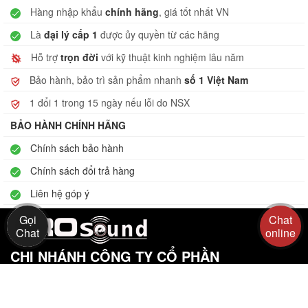
Hàng nhập khẩu
chính hãng
, giá tốt nhất VN
Là
đại lý cấp 1
được ủy quyền từ các hãng
Hỗ trợ
trọn đời
với kỹ thuật kinh nghiệm lâu năm
Bảo hành, bảo trì sản phẩm nhanh
số 1 Việt Nam
1 đổi 1 trong 15 ngày nếu lỗi do NSX
BẢO HÀNH CHÍNH HÃNG
Chính sách bảo hành
Chính sách đổi trả hàng
Liên hệ góp ý
Gọi
Chat
Chat
online
CHI NHÁNH CÔNG TY CỔ PHẦN
PROSOUND VIỆT NAM
Hỗ trợ - Pro Sound
Người đại diện : Nguyễn Thu Nga Mi