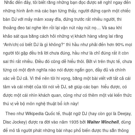
Nhắc đến đây, tôi biết rằng những bạn đọc được sẽ nghĩ ngay đến
những hình ảnh mà các bạn từng thấy, người đứng cạnh một chiếc
bàn DJ với mấy mâm xoay đĩa, đứng trước rất nhiều người, thi
thoảng đeo tai nghe lên rồi lại vặn nút này nút nọ… Và sau khi
khảo sát qua bằng cách hỏi những vị khách hàng vãng lai rằng
“Anh/chị có biết DJ là gì không?” thì hầu như phải đến hơn 90% mọi
người tôi gặp đều trả lời chưa đúng, hầu như là chỉ đúng rất ít còn
sai thì rất nhiều. Điều đó cũng dễ hiểu thôi. Bởi vì trên thực tế, chưa
từng có một định nghĩa nào nói được ngắn gọn, đầy đủ và chính
xác về DJ cả. Vì thế nên tôi hi vọng, bằng một bài viết với tất cả cái
tâm và cái nhiệt của tôi nói về DJ, sẽ giúp các bạn hiểu được, có
được một cái nhìn khách quan, cũng như có thêm một vài kiến thức
thú vị về bộ môn nghệ thuật bổ ích này!
Theo như Wikipedia Quốc tế, thuật ngữ DJ (hay còn gọi là Deejay,
Disc Jockey) được ra đời vào năm 1935 bởi
Walter Winchell
, dùng
để mô tả người phát những bài nhạc phổ biến được thu sẵn thông