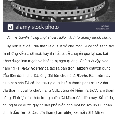
Jimmy Saville trong một show radio - ảnh từ alamy stock photo
Tuy nhiên, 2 đầu đĩa than là quá ít để cho một DJ có thể sáng tạo
ra những kiểu chơi mới, hay ít nhất là để chuyển qua lại các bài
nhạc được liền mạch và không bị ngắt quãng. Chính vì vậy, vào
năm 1971,
Alex Rosner
đã tạo ra bàn trộn (
Mixer)
chuyên dụng
đầu tiên dành cho DJ, ông đặt tên cho nó là
Rosie.
Bàn trộn này
giúp cho các DJ có thể mixing qua lại âm thanh phát ra từ 2 đầu
đĩa than, ngoài ra chức năng CUE dùng để kiểm tra trước âm thanh
cũng đã được tích hợp trong chiếc DJ Mixer đầu tiên này. Kể từ đó,
chúng ta có được quy chuẩn phổ biến cho một bộ set-up DJ hoàn
chỉnh đầu tiên: 2 Đầu đĩa than
(Turnable)
kết nối với 1 Mixer