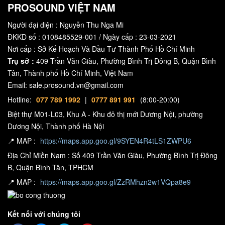
PROSOUND VIỆT NAM
Người đại diện : Nguyễn Thu Nga Mi
ĐKKD số : 0108485529-001 / Ngày cấp : 23-03-2021
Nơi cấp : Sở Kế Hoạch Và Đầu Tư Thành Phố Hồ Chí Minh
Trụ sở :
409 Trần Văn Giàu, Phường Bình Trị Đông B, Quận Bình
Tân, Thành phố Hồ Chí Minh, Việt Nam
Email: sale.prosound.vn@gmail.com
Hotline:
077 789 1992
|
0777 891 991
(8:00-20:00)
Biệt thự M01-L03, Khu A - Khu đô thị mới Dương Nội, phường
Dương Nội, Thành phố Hà Nội
📍 MAP :
https://maps.app.goo.gl/9SYEN4R4tLS1ZWPU6
Địa Chỉ Miền Nam : Số 409 Trần Văn Giàu, Phường Bình Trị Đông
B, Quận Bình Tân, TPHCM
📍 MAP :
https://maps.app.goo.gl/ZzRMhzn2w1VQpa8e9
Kết nối với chúng tôi