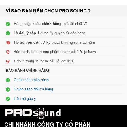
VÌ SAO BẠN NÊN CHỌN PRO SOUND ?
Hàng nhập khẩu
chính hãng
, giá tốt nhất VN
Là
đại lý cấp 1
được ủy quyền từ các hãng
Hỗ trợ
trọn đời
với kỹ thuật kinh nghiệm lâu năm
Bảo hành, bảo trì sản phẩm nhanh
số 1 Việt Nam
1 đổi 1 trong 15 ngày nếu lỗi do NSX
BẢO HÀNH CHÍNH HÃNG
Chính sách bảo hành
Chính sách đổi trả hàng
Liên hệ góp ý
CHI NHÁNH CÔNG TY CỔ PHẦN