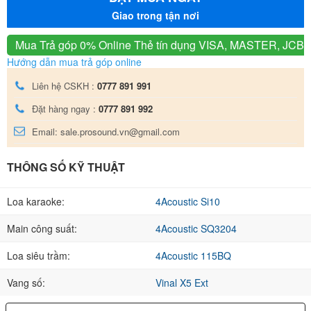
Giao trong tận nơi
Mua Trả góp 0% Online
Thẻ tín dụng VISA, MASTER, JCB
Hướng dẫn mua trả góp online
Liên hệ CSKH :
0777 891 991
Đặt hàng ngay :
0777 891 992
Email: sale.prosound.vn@gmail.com
THÔNG SỐ KỸ THUẬT
Loa karaoke:
4Acoustic Si10
Main công suất:
4Acoustic SQ3204
Loa siêu trầm:
4Acoustic 115BQ
Vang số:
Vinal X5 Ext