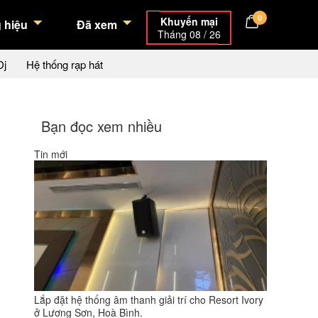
0
Khuyến mại
 hiệu
Đã xem
Tháng 08 / 26
Dj
Hệ thống rạp hát
Bạn đọc xem nhiều
Tin mới
Lắp đặt hệ thống âm thanh giải trí cho Resort Ivory
ở Lương Sơn, Hoà Bình.