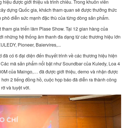
hiệu được giới thiệu và trình chiếu. Trong khuôn viên
xây dựng Quốc gia, khách tham quan sẽ được thưởng thức
ằm phô diễn sức mạnh đặc thù của từng dòng sản phẩm.
t tham gia triển lãm Plase Show. Tại 12 gian hàng của
 với những hệ thống âm thanh đa dạng từ các thương hiệu lớn
LEDY, Pioneer, Baiervires,...
đã có 6 đại diện đến thuyết trình về các thương hiệu hiện
. Các mã sản phẩm nổi bật như Soundbar của Kuledy, Loa 4
100M của Maingo,… đã được giới thiệu, demo và nhận được
 hơn 2 tiếng đồng hồ, cuộc họp báo đã diễn ra thành công
rỡ và tuyệt vời.