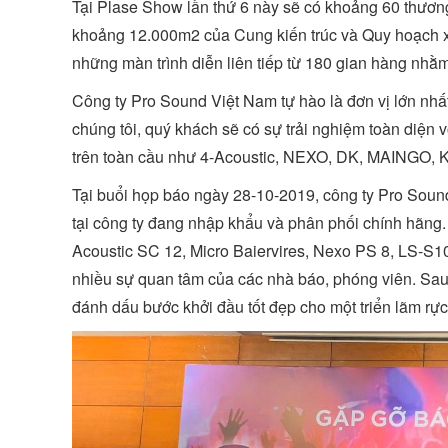
Tại Plase Show lần thứ 6 này sẽ có khoảng 60 thương 
khoảng 12.000m2 của Cung kiến trúc và Quy hoạch 
những màn trình diễn liên tiếp từ 180 gian hàng nh
Công ty Pro Sound Việt Nam tự hào là đơn vị lớn nhấ
chúng tôi, quý khách sẽ có sự trải nghiệm toàn diện
trên toàn cầu như 4-Acoustic, NEXO, DK, MAINGO, KU
Tại buổi họp báo ngày 28-10-2019, công ty Pro Sound 
tại công ty đang nhập khẩu và phân phối chính hãng
Acoustic SC 12, Micro Baiervires, Nexo PS 8, LS-S
nhiều sự quan tâm của các nhà báo, phóng viên. Sau
đánh dấu bước khởi đầu tốt đẹp cho một triển lãm rực 