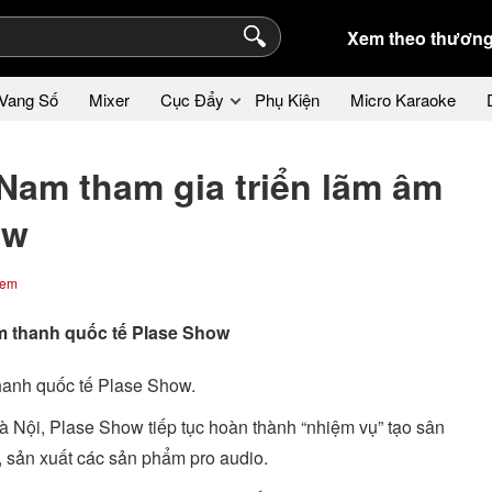
Xem theo thương
Vang Số
Mixer
Cục Đẩy
Phụ Kiện
Micro Karaoke
Nam tham gia triển lãm âm
ow
xem
âm thanh quốc tế Plase Show
hanh quốc tế Plase Show.
Hà Nội, Plase Show tiếp tục hoàn thành “nhiệm vụ” tạo sân
, sản xuất các sản phẩm pro audio.