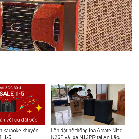
n karaoke khuyến
Lắp đặt hệ thống loa Amate Nitid
, 1-5
N26P và loa N12PR tại An Lão,