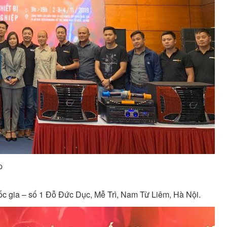
p
c gia – số 1 Đỗ Đức Dục, Mễ Trì, Nam Từ Liêm, Hà Nội.