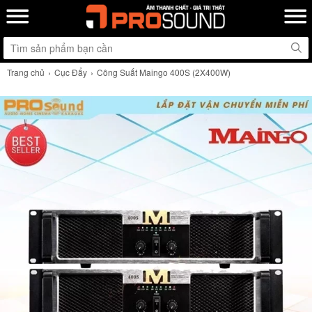
Trang chủ
Cục Đẩy
Công Suất Maingo 400S (2X400W)