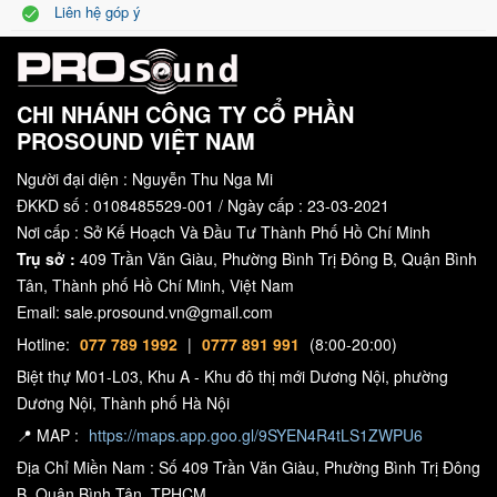
Liên hệ góp ý
CHI NHÁNH CÔNG TY CỔ PHẦN
PROSOUND VIỆT NAM
Người đại diện : Nguyễn Thu Nga Mi
ĐKKD số : 0108485529-001 / Ngày cấp : 23-03-2021
Nơi cấp : Sở Kế Hoạch Và Đầu Tư Thành Phố Hồ Chí Minh
Trụ sở :
409 Trần Văn Giàu, Phường Bình Trị Đông B, Quận Bình
Tân, Thành phố Hồ Chí Minh, Việt Nam
Email: sale.prosound.vn@gmail.com
Hotline:
077 789 1992
|
0777 891 991
(8:00-20:00)
Biệt thự M01-L03, Khu A - Khu đô thị mới Dương Nội, phường
Dương Nội, Thành phố Hà Nội
📍 MAP :
https://maps.app.goo.gl/9SYEN4R4tLS1ZWPU6
Địa Chỉ Miền Nam : Số 409 Trần Văn Giàu, Phường Bình Trị Đông
B, Quận Bình Tân, TPHCM