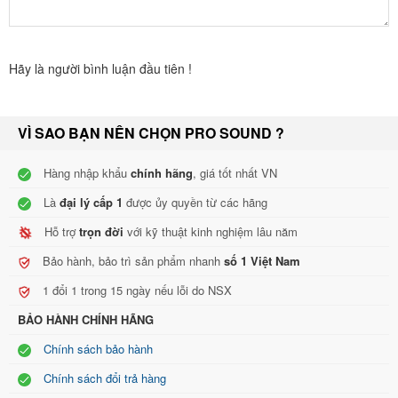
Cục đẩy Maingo 400S là thương hiệu nổi tiếng với hơn 20 năm có
mặt trên thi trường âm thanh. Với những thành
cô
ng đáng
chú
ý
Hãy là người bình luận đầu tiên !
của mình Maingo để lại những dấu ấn khó quên trong lòng người
dung
cục đẩy công suất
Nếu bạn quan tâm đến
Maingo 400S hãy liên
VÌ SAO BẠN NÊN CHỌN PRO SOUND ?
hệ với Pro - Sound để được tư vấn cụ thể hơn.
Hàng nhập khẩu
chính hãng
, giá tốt nhất VN
>> Xem thêm: Maingo 600W
Là
đại lý cấp 1
được ủy quyền từ các hãng
Hỗ trợ
trọn đời
với kỹ thuật kinh nghiệm lâu năm
Bảo hành, bảo trì sản phẩm nhanh
số 1 Việt Nam
1 đổi 1 trong 15 ngày nếu lỗi do NSX
BẢO HÀNH CHÍNH HÃNG
Chính sách bảo hành
Chính sách đổi trả hàng