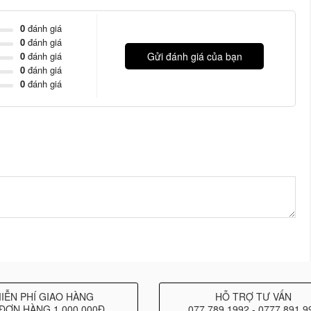
des
0
đánh giá
0
đánh giá
0
đánh giá
Gửi đánh giá của bạn
0
đánh giá
0
đánh giá
IỄN PHÍ GIAO HÀNG
HỖ TRỢ TƯ VẤN
ĐƠN HÀNG 1.000.000Đ
077 789 1992 - 0777 891 9