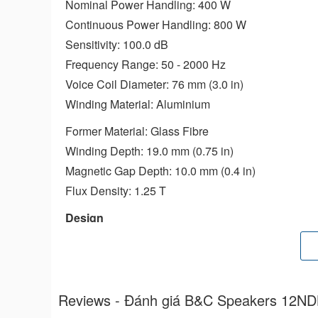
Nominal Power Handling: 400 W
Continuous Power Handling: 800 W
Sensitivity: 100.0 dB
Frequency Range: 50 - 2000 Hz
Voice Coil Diameter: 76 mm (3.0 in)
Winding Material: Aluminium
Former Material: Glass Fibre
Winding Depth: 19.0 mm (0.75 in)
Magnetic Gap Depth: 10.0 mm (0.4 in)
Flux Density: 1.25 T
Design
Surround Shape: Double Roll
Cone Shape: Exponential
Magnet Material: Neodymium Inside Slug
Spider: Single
Reviews - Đánh giá B&C Speakers 12N
Pole Design: Straight Pole