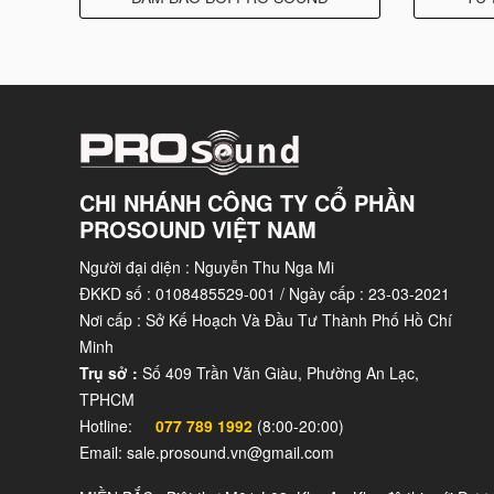
EBP: 238 Hz
Mounting and Shipping Info
Overall Diameter: 315 mm (12.4 in)
Bolt Circle Diameter: 298 mm (11.7 in)
Baffle Cutout Diameter: 283.0 mm (11.1 in)
Depth: 141 mm (5.5 in)
CHI NHÁNH CÔNG TY CỔ PHẦN
Flange and Gasket Thickness: 14 mm (0.55 in)
PROSOUND VIỆT NAM
Air Volume Occupied by Driver 2.5 dm3 (0.08 ft 3)
Net Weight: 3.9 kg (8.6 lb)
Người đại diện : Nguyễn Thu Nga Mi
ĐKKD số : 0108485529-001 / Ngày cấp : 23-03-2021
Shipping Units: 1
Nơi cấp : Sở Kế Hoạch Và Đầu Tư Thành Phố Hồ Chí
Shipping Weight: 4.8 kg (10.58 lb)
Minh
Shipping Box: 360x360x200 mm (14.17x14.17x7.8
Trụ sở :
Số 409 Trần Văn Giàu, Phường An Lạc,
TPHCM
Features
Hotline:
077 789 1992
(8:00-20:00)
800 W continuous program power capacity
Email: sale.prosound.vn@gmail.com
76 mm (3 in) aluminium voice coil