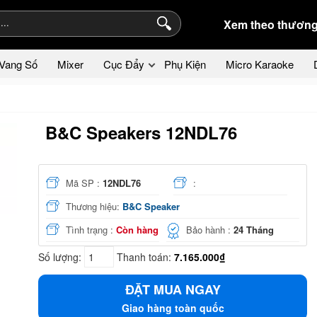
Xem theo thương
Vang Số
Mixer
Cục Đẩy
Phụ Kiện
Micro Karaoke
B&C Speakers 12NDL76
Mã SP :
12NDL76
:
Thương hiệu:
B&C Speaker
Tình trạng :
Còn hàng
Bảo hành :
24 Tháng
Số lượng:
Thanh toán:
7.165.000₫
ĐẶT MUA NGAY
Giao hàng toàn quốc