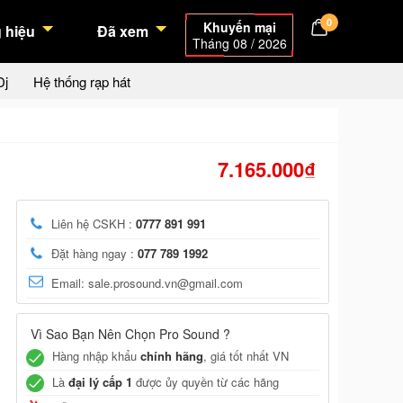
0
Khuyến mại
 hiệu
Đã xem
Tháng 08 / 2026
Dj
Hệ thống rạp hát
7.165.000₫
Liên hệ CSKH :
0777 891 991
Đặt hàng ngay :
077 789 1992
Email: sale.prosound.vn@gmail.com
Vì Sao Bạn Nên Chọn Pro Sound ?
Hàng nhập khẩu
chính hãng
, giá tốt nhất VN
Là
đại lý cấp 1
được ủy quyền từ các hãng