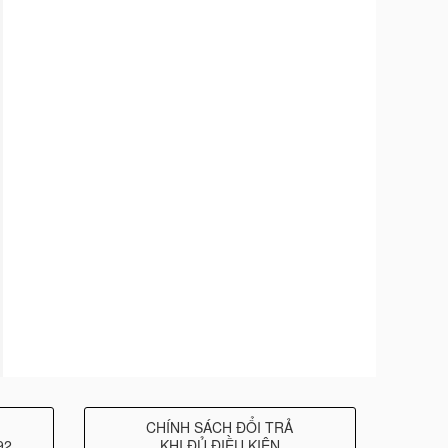
CHÍNH SÁCH ĐỔI TRẢ
92
KHI ĐỦ ĐIỀU KIỆN