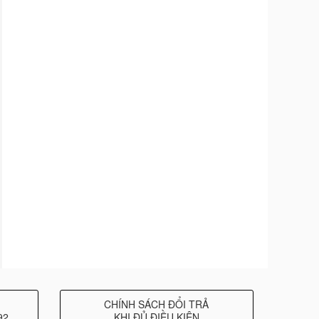
CHÍNH SÁCH ĐỔI TRẢ
92
KHI ĐỦ ĐIỀU KIỆN