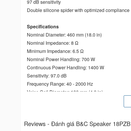
97 dB sensitivity
Double silicone spider with optimized compliance
Specifications
Nominal Diameter: 460 mm (18.0 in)
Nominal Impedance: 8 Ω
Minimum Impedance: 6.5 Ω
Nominal Power Handling: 700 W
Continuous Power Handling: 1400 W
Sensitivity: 97.0 dB
Frequency Range: 40 - 2000 Hz
Voice Coil Diameter: 100 mm (4.0 in)
Winding Material: Copper
Former Material: Glass Fibre
Winding Depth: 21.0 mm (0.83 in)
Reviews - Đánh giá B&C Speaker 18PZ
Magnetic Gap Depth: 8.0 mm (0.31 in)