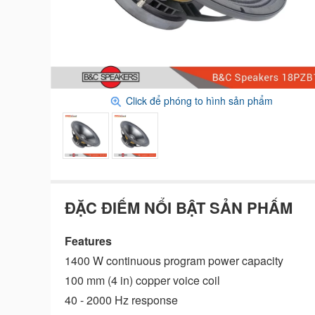
Click để phóng to hình sản phẩm
ĐẶC ĐIỂM NỔI BẬT SẢN PHẨM
Features
1400 W continuous program power capacity
100 mm (4 in) copper voice coil
40 - 2000 Hz response