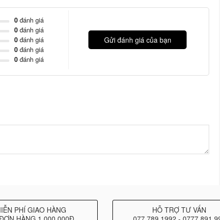
0
đánh giá
0
đánh giá
0
đánh giá
Gửi đánh giá của bạn
0
đánh giá
0
đánh giá
des
IỄN PHÍ GIAO HÀNG
HỖ TRỢ TƯ VẤN
ĐƠN HÀNG 1.000.000Đ
077 789 1992 - 0777 891 9