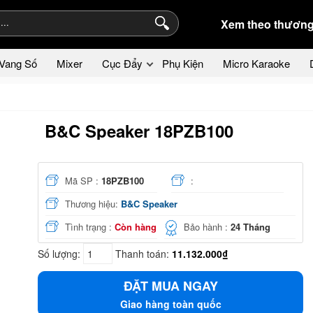
Xem theo thương
Vang Số
Mixer
Cục Đẩy
Phụ Kiện
Micro Karaoke
B&C Speaker 18PZB100
Mã SP :
18PZB100
:
Thương hiệu:
B&C Speaker
Tình trạng :
Còn hàng
Bảo hành :
24 Tháng
Số lượng:
Thanh toán:
11.132.000₫
ĐẶT MUA NGAY
Giao hàng toàn quốc