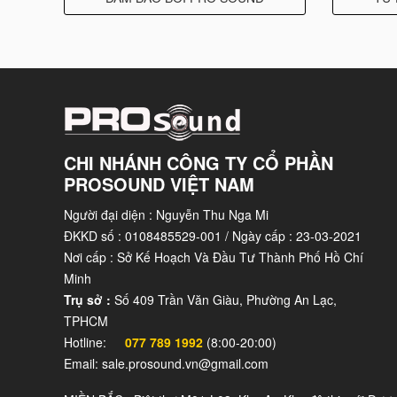
Vas: 297.0 dm3 (10.5 ft3)
Sd: 1134.0 cm2 (175.8 in2)
η₀: 3.1 %
Xmax: 8.0 mm
Xvar: 8.0 mm
Mms: 170.0 g
CHI NHÁNH CÔNG TY CỔ PHẦN
Bl: 26.0 Txm
PROSOUND VIỆT NAM
Le: 2.1 mH
Người đại diện : Nguyễn Thu Nga Mi
EBP: 120 Hz
ĐKKD số : 0108485529-001 / Ngày cấp : 23-03-2021
Mounting and Shipping Info
Nơi cấp : Sở Kế Hoạch Và Đầu Tư Thành Phố Hồ Chí
Minh
Overall Diameter: 480 mm (18.0 in)
Trụ sở :
Số 409 Trần Văn Giàu, Phường An Lạc,
Bolt Circle Diameter: 440 mm (17.3 in)
TPHCM
Baffle Cutout Diameter: 422.0 mm (16.6 in)
Hotline:
077 789 1992
(8:00-20:00)
Depth: 202 mm (7.95 in)
Email: sale.prosound.vn@gmail.com
Flange and Gasket Thickness: 16 mm (0.63 in)