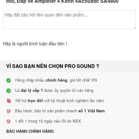
Hỏi, Đáp về Amplifier 4 Kênh 4Acoustic SA4800
Hệ thống âm thanh có sử dụng amly SA4800
Hãy là người bình luận đầu tiên !
Thiết kế sản phẩm:
Có kết cấu khối hộp chắc chắn, hiện đại, khỏe khoắn, vỏ được làm
VÌ SAO BẠN NÊN CHỌN PRO SOUND ?
từ kim loại 19 tuổi, cao 2U, trên nền đen chủ đạo. Lớp sơn màu đen
này còn giúp chống xước và các va chạm nhẹ, màu sơn bền đẹp.
Hàng nhập khẩu
chính hãng
, giá tốt nhất VN
Cô
ng tắc nguồn, các núm điều khiển, hệ thống đèn LED, tên
Là
đại lý cấp 1
được ủy quyền từ các hãng
thương hiệu, Model sản phẩm cho đến hệ thống thông hơi, tay
Hỗ trợ
trọn đời
với kỹ thuật kinh nghiệm lâu năm
cầm, lỗ bắt vít đều được bố trí hài hòa nhưng cũng không kém
Bảo hành, bảo trì sản phẩm nhanh
số 1 Việt Nam
phần khoa học, vừa
đảm bảo
tốt nhiệm vụ nhưng cũng không mất
1 đổi 1 trong 15 ngày nếu lỗi do NSX
đi
mỹ
quan tổng thể.
BẢO HÀNH CHÍNH HÃNG
Mặt
sau
của cục đẩy công suất 4Acoustic là những chi tiết liên