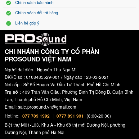
Chính sách bảo hành
quan đến đầu nối và lựa chọn chế độ hoạt động. Cụ thể là các đầu
nối đầu vào và đầu ra đều được bố trí một cách chuyên
Chính sách đổi trả hàng
nghiệp,
đảm bảo
âm thanh được phát ra
hiệu quả
đường truyền ổn
Liên hệ góp ý
định.
Ngoài ra với thiết kế các khe tản nhiệt giúp lưu thông gió, mang lại
tính ổn định cao, kết hợp với hệ thống làm mát sáng tạo với điều
CHI NHÁNH CÔNG TY CỔ PHẦN
khiển tốc độ tự động, tiếng ồn thấp giúp âm ly có thể hoạt động liên
PROSOUND VIỆT NAM
tục.
Người đại diện : Nguyễn Thu Nga Mi
ĐKKD số : 0108485529-001 / Ngày cấp : 23-03-2021
Nơi cấp : Sở Kế Hoạch Và Đầu Tư Thành Phố Hồ Chí Minh
Trụ sở :
409 Trần Văn Giàu, Phường Bình Trị Đông B, Quận Bình
Tân, Thành phố Hồ Chí Minh, Việt Nam
Email: sale.prosound.vn@gmail.com
Hotline:
077 789 1992
|
0777 891 991
(8:00-20:00)
Biệt thự M01-L03, Khu A - Khu đô thị mới Dương Nội, phường
Dương Nội, Thành phố Hà Nội