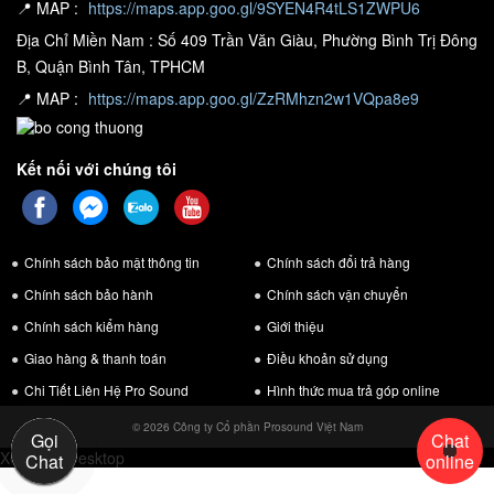
📍 MAP :
https://maps.app.goo.gl/9SYEN4R4tLS1ZWPU6
Địa Chỉ Miền Nam : Số 409 Trần Văn Giàu, Phường Bình Trị Đông
B, Quận Bình Tân, TPHCM
📍 MAP :
https://maps.app.goo.gl/ZzRMhzn2w1VQpa8e9
Kết nối với chúng tôi
Seri SA được trang bị mạch khuếch đại Class H
cô
ng suất lớn, tiêu
Chính sách bảo mật thông tin
Chính sách đổi trả hàng
thụ ít điện năng, và độ méo âm thấp
Chính sách bảo hành
Chính sách vận chuyển
Với kích thước 483 x 417,5 x 88mm cùng với khối lượng 22,4kg
Chính sách kiểm hàng
Giới thiệu
người dùng có thể thoải mái thiết kế và bố trí sản phẩm ở trong căn
Giao hàng & thanh toán
Điều khoản sử dụng
phòng.
Chi Tiết Liên Hệ Pro Sound
Hình thức mua trả góp online
Âm ly SA4800 sở hữu
cô
ng suất hoạt động cực lớn lên đến 8 Ohm
© 2026 Công ty Cổ phần Prosound Việt Nam
Gọi
Chat
stereo 800W x 4CH, 4 Ohm stereo 900W x 4CH, mang đến hệ
Xem bản Desktop
Chat
online
thống âm thanh cực đỉnh